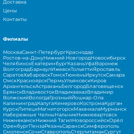
Доставка
Цены
Контакты
Филиалы
Москва
Санкт-Петербург
Краснодар
Ростов-на-Дону
Нижний Новгород
Новосибирск
Челябинск
Екатеринбург
Казань
Уфа
Воронеж
Волгоград
Барнаул
Ижевск
Тольятти
Ярославль
Саратов
Хабаровск
Томск
Тюмень
Иркутск
Самара
Омск
Красноярск
Пермь
Ульяновск
Киров
Архангельск
Астрахань
Белгород
Благовещенск
Брянск
Владивосток
Владикавказ
Владимир
Волжский
Вологда
Грозный
Йошкар-Ола
Калининград
Калуга
Кемерово
Кострома
Курган
Курск
Липецк
Магнитогорск
Махачкала
Мурманск
Набережные Челны
Нальчик
Нижневартовск
Нижнекамск
Нижний Тагил
Новороссийск
Орёл
Оренбург
Пенза
Рязань
Саранск
Симферополь
Смоленск
Сочи
Ставрополь
Стерлитамак
Сургут